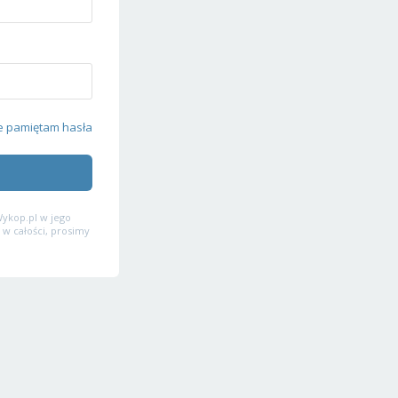
e pamiętam hasła
ykop.pl w jego
 w całości, prosimy