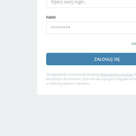
Hasło
ni
ZALOGUJ SIĘ
Zalogowanie oznacza akceptację
Regulaminu serwisu
W
aktualnym brzmieniu. Jeśli nie akceptujesz Regulaminu
o niekorzystanie z serwisu.