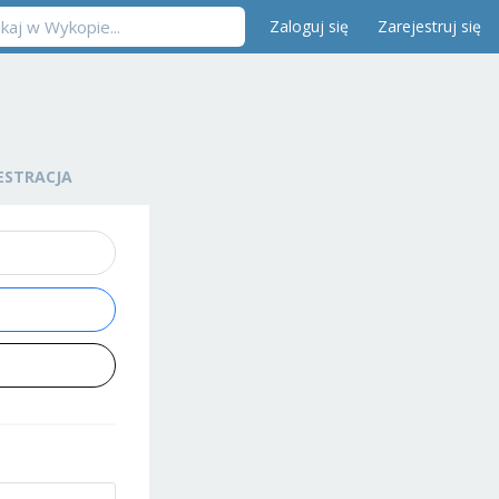
Zaloguj się
Zarejestruj się
ESTRACJA