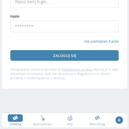
Hasło
nie pamiętam hasła
ZALOGUJ SIĘ
Zalogowanie oznacza akceptację
Regulaminu serwisu
Wykop.pl w jego
aktualnym brzmieniu. Jeśli nie akceptujesz Regulaminu w całości,
prosimy o niekorzystanie z serwisu.
Główna
Wykopalisko
Hity
Mikroblog