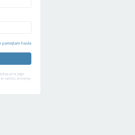
e pamiętam hasła
ykop.pl w jego
 w całości, prosimy