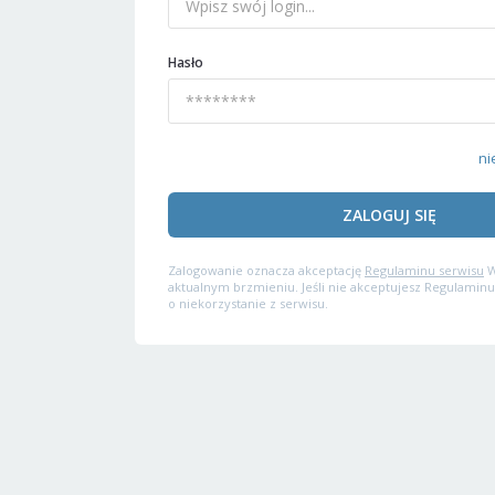
Hasło
ni
ZALOGUJ SIĘ
Zalogowanie oznacza akceptację
Regulaminu serwisu
W
aktualnym brzmieniu. Jeśli nie akceptujesz Regulaminu
o niekorzystanie z serwisu.