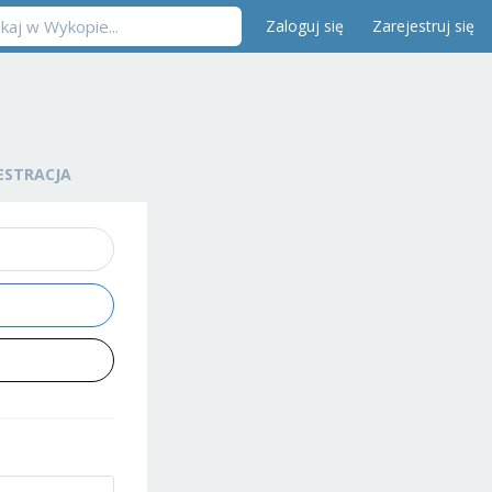
Zaloguj się
Zarejestruj się
ESTRACJA