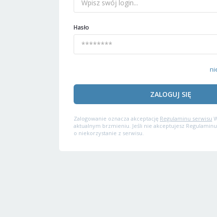
Hasło
ni
ZALOGUJ SIĘ
Zalogowanie oznacza akceptację
Regulaminu serwisu
W
aktualnym brzmieniu. Jeśli nie akceptujesz Regulaminu
o niekorzystanie z serwisu.