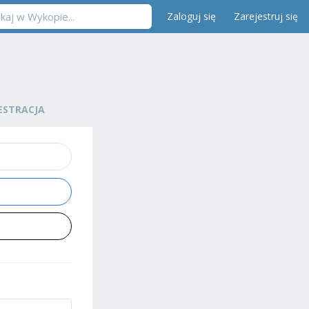
Zaloguj się
Zarejestruj się
ESTRACJA