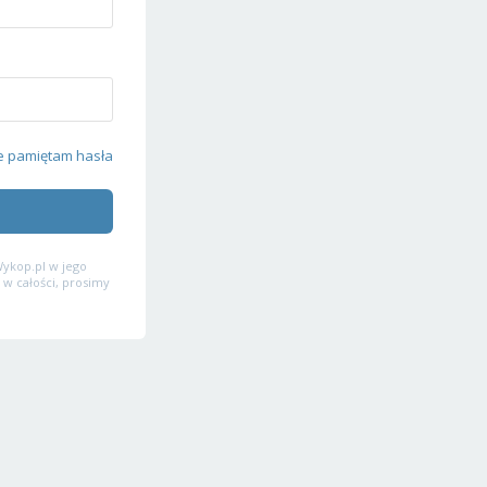
e pamiętam hasła
ykop.pl w jego
 w całości, prosimy