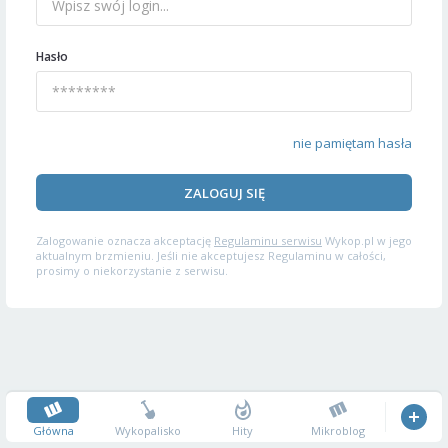
Hasło
nie pamiętam hasła
ZALOGUJ SIĘ
Zalogowanie oznacza akceptację
Regulaminu serwisu
Wykop.pl w jego
aktualnym brzmieniu. Jeśli nie akceptujesz Regulaminu w całości,
prosimy o niekorzystanie z serwisu.
Główna
Wykopalisko
Hity
Mikroblog