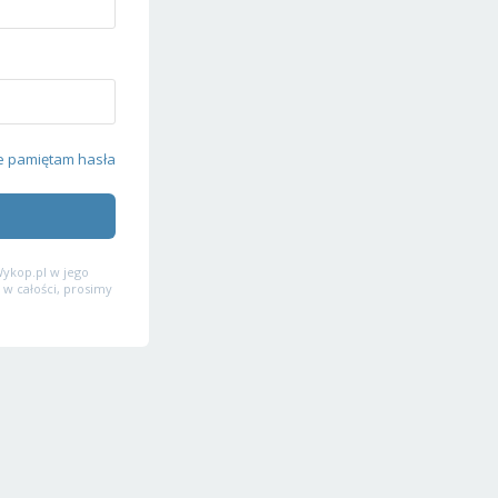
e pamiętam hasła
ykop.pl w jego
 w całości, prosimy