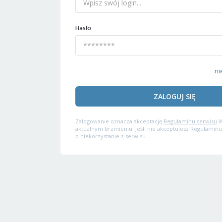
Hasło
ni
ZALOGUJ SIĘ
Zalogowanie oznacza akceptację
Regulaminu serwisu
W
aktualnym brzmieniu. Jeśli nie akceptujesz Regulaminu
o niekorzystanie z serwisu.