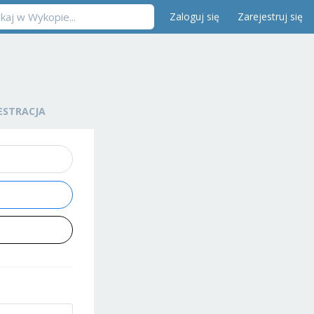
Zaloguj się
Zarejestruj się
ESTRACJA