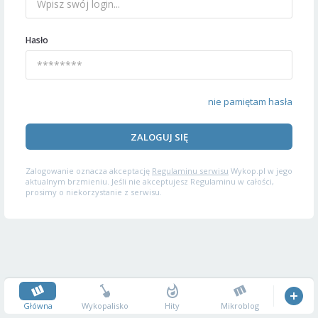
Hasło
nie pamiętam hasła
ZALOGUJ SIĘ
Zalogowanie oznacza akceptację
Regulaminu serwisu
Wykop.pl w jego
aktualnym brzmieniu. Jeśli nie akceptujesz Regulaminu w całości,
prosimy o niekorzystanie z serwisu.
Główna
Wykopalisko
Hity
Mikroblog