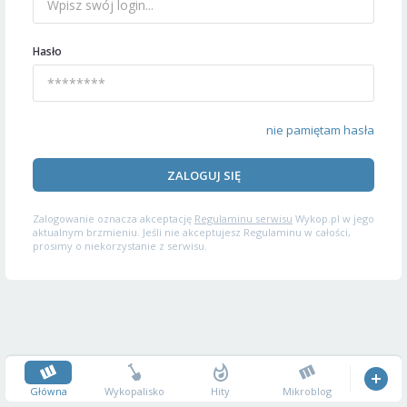
Hasło
nie pamiętam hasła
ZALOGUJ SIĘ
Zalogowanie oznacza akceptację
Regulaminu serwisu
Wykop.pl w jego
aktualnym brzmieniu. Jeśli nie akceptujesz Regulaminu w całości,
prosimy o niekorzystanie z serwisu.
Główna
Wykopalisko
Hity
Mikroblog