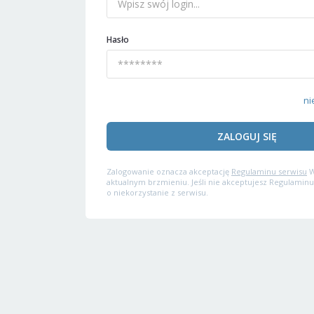
Hasło
ni
ZALOGUJ SIĘ
Zalogowanie oznacza akceptację
Regulaminu serwisu
W
aktualnym brzmieniu. Jeśli nie akceptujesz Regulaminu
o niekorzystanie z serwisu.