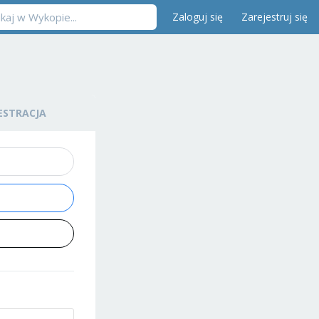
Zaloguj się
Zarejestruj się
ESTRACJA