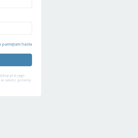
e pamiętam hasła
ykop.pl w jego
 w całości, prosimy