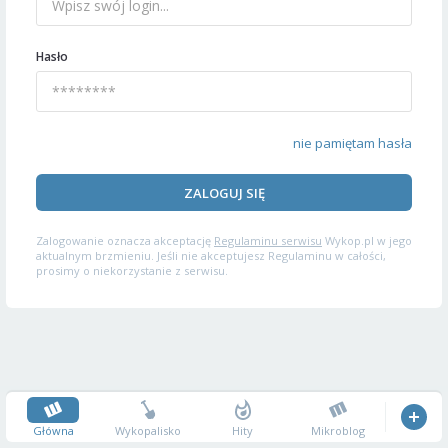
Hasło
nie pamiętam hasła
ZALOGUJ SIĘ
Zalogowanie oznacza akceptację
Regulaminu serwisu
Wykop.pl w jego
aktualnym brzmieniu. Jeśli nie akceptujesz Regulaminu w całości,
prosimy o niekorzystanie z serwisu.
Główna
Wykopalisko
Hity
Mikroblog