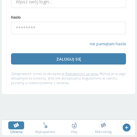
Hasło
nie pamiętam hasła
ZALOGUJ SIĘ
Zalogowanie oznacza akceptację
Regulaminu serwisu
Wykop.pl w jego
aktualnym brzmieniu. Jeśli nie akceptujesz Regulaminu w całości,
prosimy o niekorzystanie z serwisu.
Główna
Wykopalisko
Hity
Mikroblog