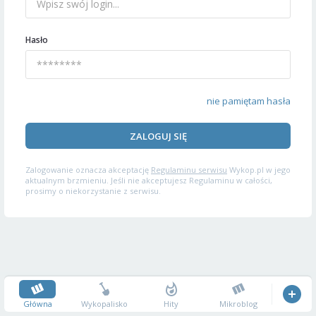
Hasło
nie pamiętam hasła
ZALOGUJ SIĘ
Zalogowanie oznacza akceptację
Regulaminu serwisu
Wykop.pl w jego
aktualnym brzmieniu. Jeśli nie akceptujesz Regulaminu w całości,
prosimy o niekorzystanie z serwisu.
Główna
Wykopalisko
Hity
Mikroblog