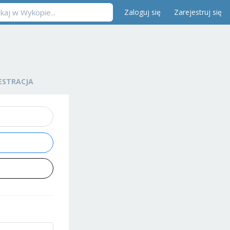
Zaloguj się
Zarejestruj się
ESTRACJA