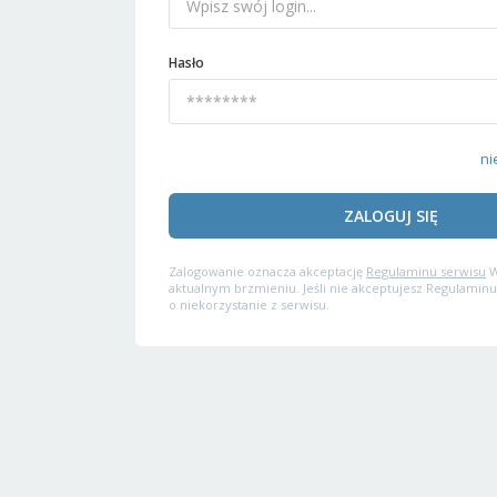
Hasło
ni
ZALOGUJ SIĘ
Zalogowanie oznacza akceptację
Regulaminu serwisu
W
aktualnym brzmieniu. Jeśli nie akceptujesz Regulaminu
o niekorzystanie z serwisu.