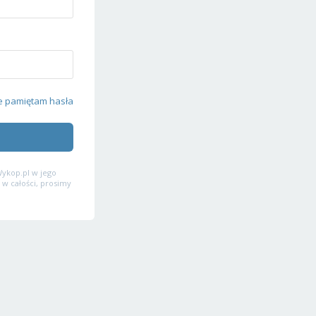
e pamiętam hasła
ykop.pl w jego
 w całości, prosimy