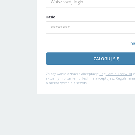
Hasło
ni
ZALOGUJ SIĘ
Zalogowanie oznacza akceptację
Regulaminu serwisu
W
aktualnym brzmieniu. Jeśli nie akceptujesz Regulaminu
o niekorzystanie z serwisu.