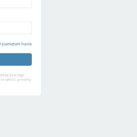
e pamiętam hasła
ykop.pl w jego
 w całości, prosimy