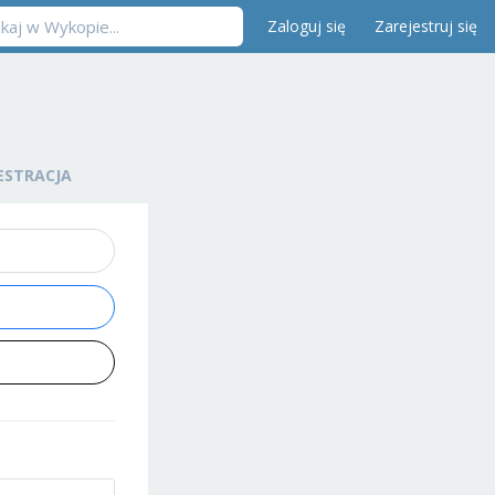
Zaloguj się
Zarejestruj się
ESTRACJA