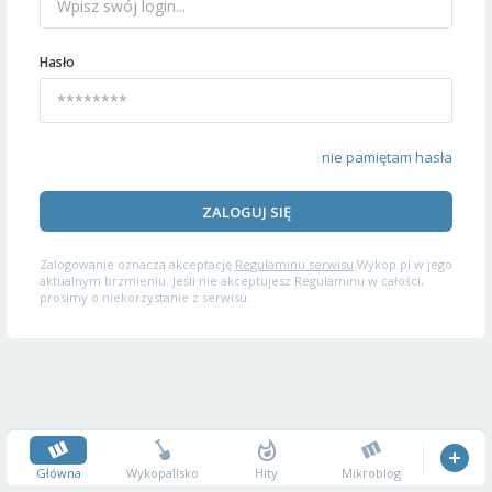
Hasło
nie pamiętam hasła
ZALOGUJ SIĘ
Zalogowanie oznacza akceptację
Regulaminu serwisu
Wykop.pl w jego
aktualnym brzmieniu. Jeśli nie akceptujesz Regulaminu w całości,
prosimy o niekorzystanie z serwisu.
Główna
Wykopalisko
Hity
Mikroblog