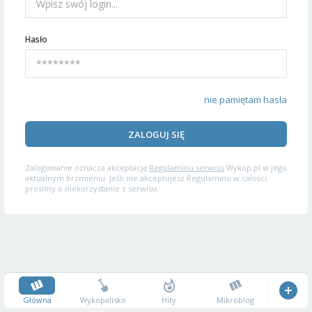
Hasło
nie pamiętam hasła
ZALOGUJ SIĘ
Zalogowanie oznacza akceptację
Regulaminu serwisu
Wykop.pl w jego
aktualnym brzmieniu. Jeśli nie akceptujesz Regulaminu w całości,
prosimy o niekorzystanie z serwisu.
Główna
Wykopalisko
Hity
Mikroblog