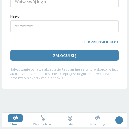
Hasło
nie pamiętam hasła
ZALOGUJ SIĘ
Zalogowanie oznacza akceptację
Regulaminu serwisu
Wykop.pl w jego
aktualnym brzmieniu. Jeśli nie akceptujesz Regulaminu w całości,
prosimy o niekorzystanie z serwisu.
Główna
Wykopalisko
Hity
Mikroblog