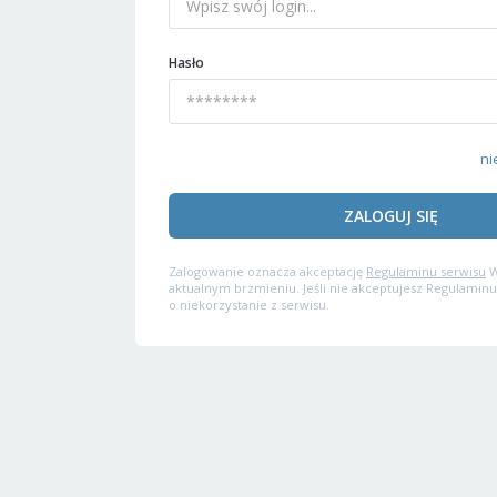
Hasło
ni
ZALOGUJ SIĘ
Zalogowanie oznacza akceptację
Regulaminu serwisu
W
aktualnym brzmieniu. Jeśli nie akceptujesz Regulaminu
o niekorzystanie z serwisu.