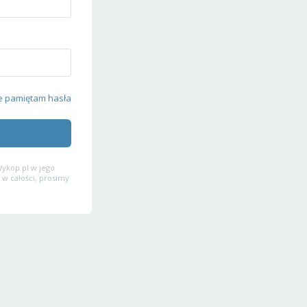
e pamiętam hasła
ykop.pl w jego
 w całości, prosimy