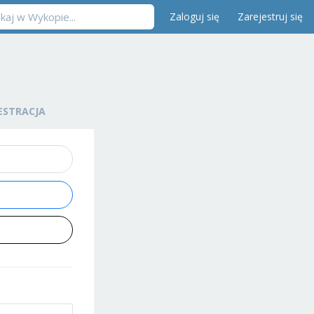
Zaloguj się
Zarejestruj się
ESTRACJA