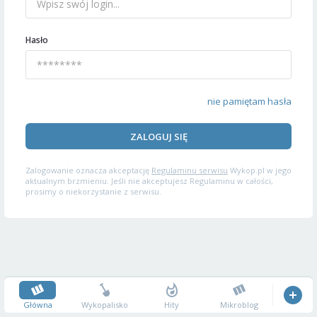
Hasło
nie pamiętam hasła
ZALOGUJ SIĘ
Zalogowanie oznacza akceptację
Regulaminu serwisu
Wykop.pl w jego
aktualnym brzmieniu. Jeśli nie akceptujesz Regulaminu w całości,
prosimy o niekorzystanie z serwisu.
Główna
Wykopalisko
Hity
Mikroblog