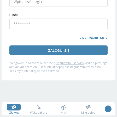
Hasło
nie pamiętam hasła
ZALOGUJ SIĘ
Zalogowanie oznacza akceptację
Regulaminu serwisu
Wykop.pl w jego
aktualnym brzmieniu. Jeśli nie akceptujesz Regulaminu w całości,
prosimy o niekorzystanie z serwisu.
Główna
Wykopalisko
Hity
Mikroblog