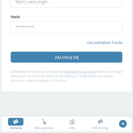
Hasło
nie pamiętam hasła
ZALOGUJ SIĘ
Zalogowanie oznacza akceptację
Regulaminu serwisu
Wykop.pl w jego
aktualnym brzmieniu. Jeśli nie akceptujesz Regulaminu w całości,
prosimy o niekorzystanie z serwisu.
Główna
Wykopalisko
Hity
Mikroblog