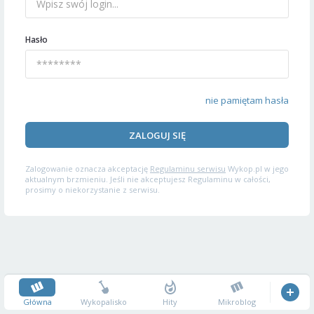
Hasło
nie pamiętam hasła
ZALOGUJ SIĘ
Zalogowanie oznacza akceptację
Regulaminu serwisu
Wykop.pl w jego
aktualnym brzmieniu. Jeśli nie akceptujesz Regulaminu w całości,
prosimy o niekorzystanie z serwisu.
Główna
Wykopalisko
Hity
Mikroblog