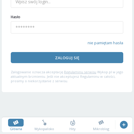
Hasło
nie pamiętam hasła
ZALOGUJ SIĘ
Zalogowanie oznacza akceptację
Regulaminu serwisu
Wykop.pl w jego
aktualnym brzmieniu. Jeśli nie akceptujesz Regulaminu w całości,
prosimy o niekorzystanie z serwisu.
Główna
Wykopalisko
Hity
Mikroblog