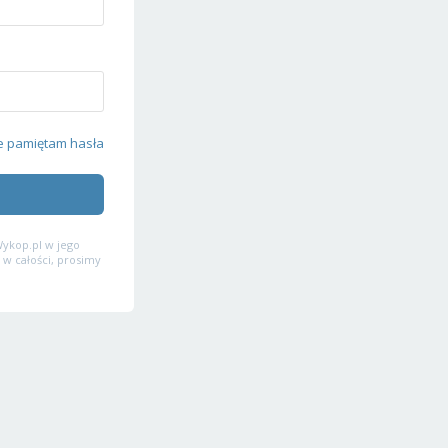
e pamiętam hasła
ykop.pl w jego
 w całości, prosimy