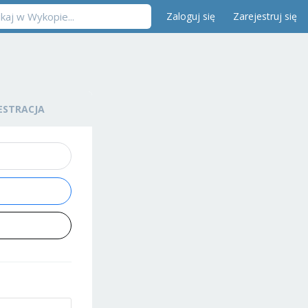
Zaloguj się
Zarejestruj się
ESTRACJA