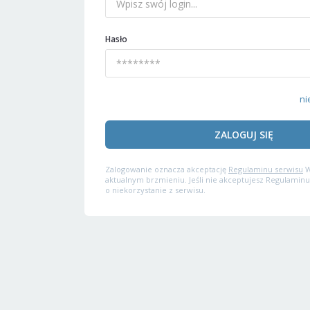
Hasło
ni
ZALOGUJ SIĘ
Zalogowanie oznacza akceptację
Regulaminu serwisu
W
aktualnym brzmieniu. Jeśli nie akceptujesz Regulaminu
o niekorzystanie z serwisu.