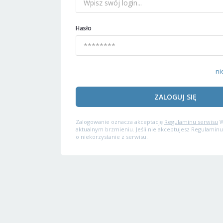
Hasło
ni
ZALOGUJ SIĘ
Zalogowanie oznacza akceptację
Regulaminu serwisu
W
aktualnym brzmieniu. Jeśli nie akceptujesz Regulaminu
o niekorzystanie z serwisu.