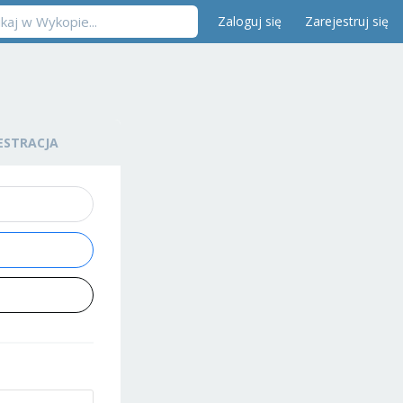
Zaloguj się
Zarejestruj się
ESTRACJA