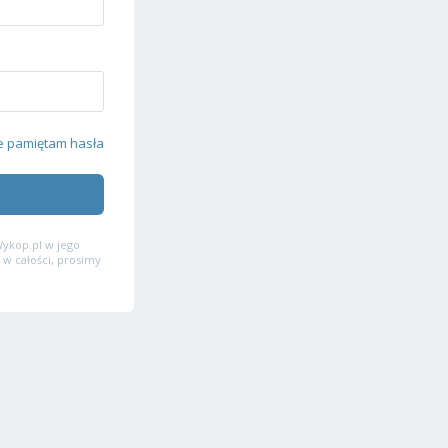
e pamiętam hasła
ykop.pl w jego
 w całości, prosimy