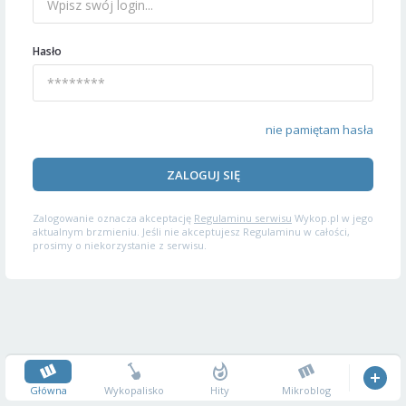
Hasło
nie pamiętam hasła
ZALOGUJ SIĘ
Zalogowanie oznacza akceptację
Regulaminu serwisu
Wykop.pl w jego
aktualnym brzmieniu. Jeśli nie akceptujesz Regulaminu w całości,
prosimy o niekorzystanie z serwisu.
Główna
Wykopalisko
Hity
Mikroblog