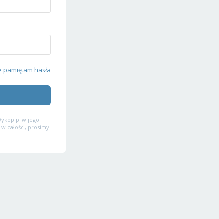
e pamiętam hasła
ykop.pl w jego
 w całości, prosimy