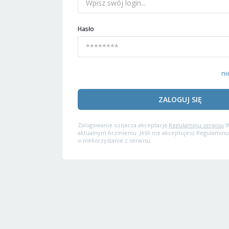
Hasło
ni
ZALOGUJ SIĘ
Zalogowanie oznacza akceptację
Regulaminu serwisu
W
aktualnym brzmieniu. Jeśli nie akceptujesz Regulaminu
o niekorzystanie z serwisu.