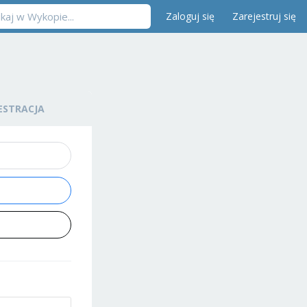
Zaloguj się
Zarejestruj się
ESTRACJA