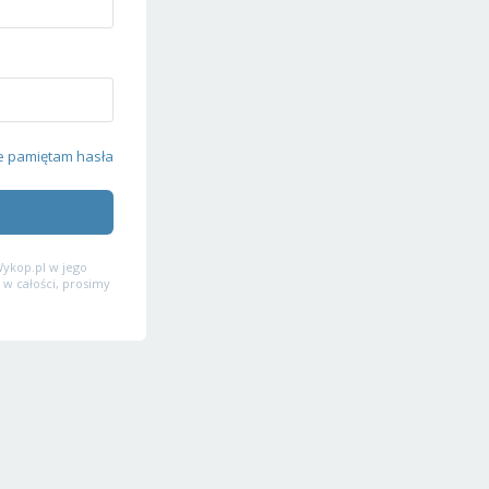
e pamiętam hasła
ykop.pl w jego
 w całości, prosimy