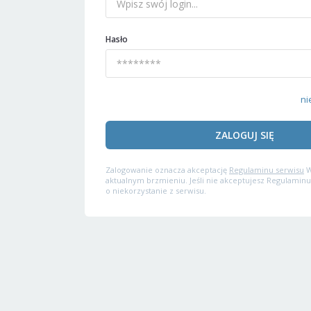
Hasło
ni
ZALOGUJ SIĘ
Zalogowanie oznacza akceptację
Regulaminu serwisu
W
aktualnym brzmieniu. Jeśli nie akceptujesz Regulaminu
o niekorzystanie z serwisu.