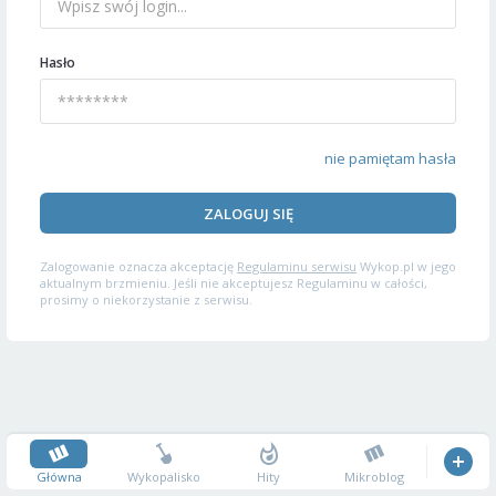
Hasło
nie pamiętam hasła
ZALOGUJ SIĘ
Zalogowanie oznacza akceptację
Regulaminu serwisu
Wykop.pl w jego
aktualnym brzmieniu. Jeśli nie akceptujesz Regulaminu w całości,
prosimy o niekorzystanie z serwisu.
Główna
Wykopalisko
Hity
Mikroblog