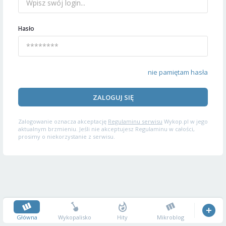
Hasło
nie pamiętam hasła
ZALOGUJ SIĘ
Zalogowanie oznacza akceptację
Regulaminu serwisu
Wykop.pl w jego
aktualnym brzmieniu. Jeśli nie akceptujesz Regulaminu w całości,
prosimy o niekorzystanie z serwisu.
Główna
Wykopalisko
Hity
Mikroblog