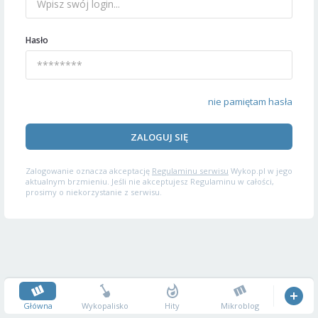
Hasło
nie pamiętam hasła
ZALOGUJ SIĘ
Zalogowanie oznacza akceptację
Regulaminu serwisu
Wykop.pl w jego
aktualnym brzmieniu. Jeśli nie akceptujesz Regulaminu w całości,
prosimy o niekorzystanie z serwisu.
Główna
Wykopalisko
Hity
Mikroblog