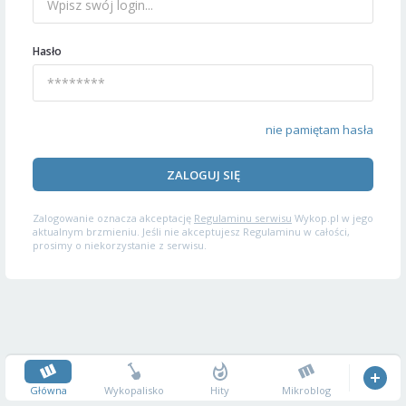
Hasło
nie pamiętam hasła
ZALOGUJ SIĘ
Zalogowanie oznacza akceptację
Regulaminu serwisu
Wykop.pl w jego
aktualnym brzmieniu. Jeśli nie akceptujesz Regulaminu w całości,
prosimy o niekorzystanie z serwisu.
Główna
Wykopalisko
Hity
Mikroblog