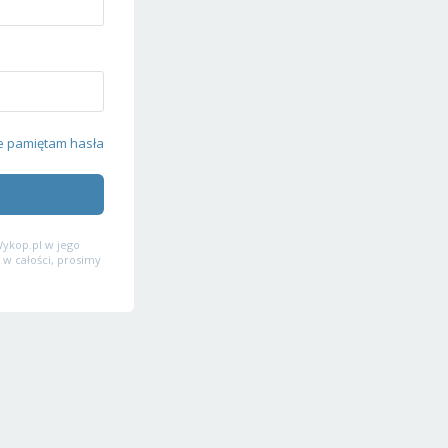
e pamiętam hasła
ykop.pl w jego
 w całości, prosimy