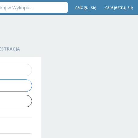
Zaloguj się
Zarejestruj się
ESTRACJA