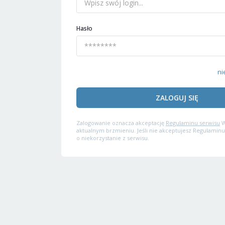
Hasło
ni
ZALOGUJ SIĘ
Zalogowanie oznacza akceptację
Regulaminu serwisu
W
aktualnym brzmieniu. Jeśli nie akceptujesz Regulaminu
o niekorzystanie z serwisu.