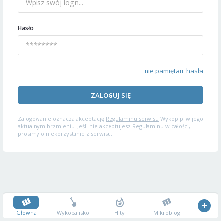
Hasło
nie pamiętam hasła
ZALOGUJ SIĘ
Zalogowanie oznacza akceptację
Regulaminu serwisu
Wykop.pl w jego
aktualnym brzmieniu. Jeśli nie akceptujesz Regulaminu w całości,
prosimy o niekorzystanie z serwisu.
Główna
Wykopalisko
Hity
Mikroblog