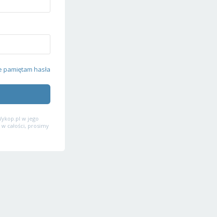
e pamiętam hasła
ykop.pl w jego
 w całości, prosimy