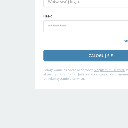
Hasło
ni
ZALOGUJ SIĘ
Zalogowanie oznacza akceptację
Regulaminu serwisu
W
aktualnym brzmieniu. Jeśli nie akceptujesz Regulaminu
o niekorzystanie z serwisu.