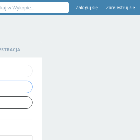
Zaloguj się
Zarejestruj się
ESTRACJA