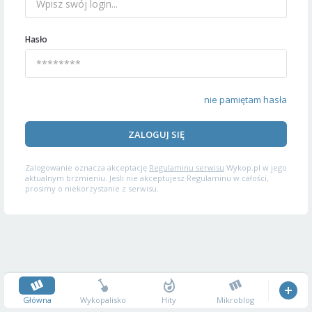
Hasło
nie pamiętam hasła
ZALOGUJ SIĘ
Zalogowanie oznacza akceptację
Regulaminu serwisu
Wykop.pl w jego
aktualnym brzmieniu. Jeśli nie akceptujesz Regulaminu w całości,
prosimy o niekorzystanie z serwisu.
Główna
Wykopalisko
Hity
Mikroblog