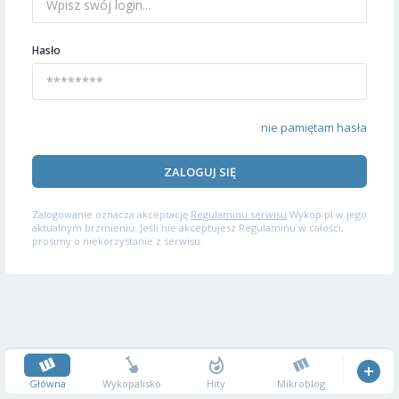
Hasło
nie pamiętam hasła
ZALOGUJ SIĘ
Zalogowanie oznacza akceptację
Regulaminu serwisu
Wykop.pl w jego
aktualnym brzmieniu. Jeśli nie akceptujesz Regulaminu w całości,
prosimy o niekorzystanie z serwisu.
Główna
Wykopalisko
Hity
Mikroblog