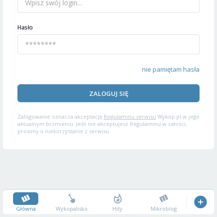
Hasło
nie pamiętam hasła
ZALOGUJ SIĘ
Zalogowanie oznacza akceptację
Regulaminu serwisu
Wykop.pl w jego
aktualnym brzmieniu. Jeśli nie akceptujesz Regulaminu w całości,
prosimy o niekorzystanie z serwisu.
Główna
Wykopalisko
Hity
Mikroblog