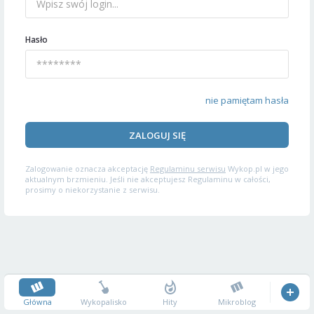
Hasło
nie pamiętam hasła
ZALOGUJ SIĘ
Zalogowanie oznacza akceptację
Regulaminu serwisu
Wykop.pl w jego
aktualnym brzmieniu. Jeśli nie akceptujesz Regulaminu w całości,
prosimy o niekorzystanie z serwisu.
Główna
Wykopalisko
Hity
Mikroblog