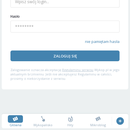
Hasło
nie pamiętam hasła
ZALOGUJ SIĘ
Zalogowanie oznacza akceptację
Regulaminu serwisu
Wykop.pl w jego
aktualnym brzmieniu. Jeśli nie akceptujesz Regulaminu w całości,
prosimy o niekorzystanie z serwisu.
Główna
Wykopalisko
Hity
Mikroblog