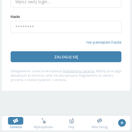
Hasło
nie pamiętam hasła
ZALOGUJ SIĘ
Zalogowanie oznacza akceptację
Regulaminu serwisu
Wykop.pl w jego
aktualnym brzmieniu. Jeśli nie akceptujesz Regulaminu w całości,
prosimy o niekorzystanie z serwisu.
Główna
Wykopalisko
Hity
Mikroblog