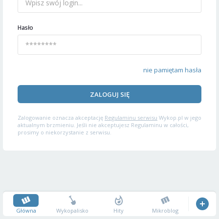
Hasło
nie pamiętam hasła
ZALOGUJ SIĘ
Zalogowanie oznacza akceptację
Regulaminu serwisu
Wykop.pl w jego
aktualnym brzmieniu. Jeśli nie akceptujesz Regulaminu w całości,
prosimy o niekorzystanie z serwisu.
Główna
Wykopalisko
Hity
Mikroblog