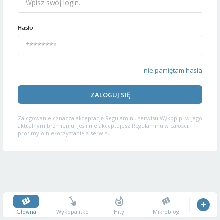
Hasło
nie pamiętam hasła
ZALOGUJ SIĘ
Zalogowanie oznacza akceptację
Regulaminu serwisu
Wykop.pl w jego
aktualnym brzmieniu. Jeśli nie akceptujesz Regulaminu w całości,
prosimy o niekorzystanie z serwisu.
Główna
Wykopalisko
Hity
Mikroblog