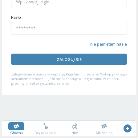
Hasło
nie pamiętam hasła
ZALOGUJ SIĘ
Zalogowanie oznacza akceptację
Regulaminu serwisu
Wykop.pl w jego
aktualnym brzmieniu. Jeśli nie akceptujesz Regulaminu w całości,
prosimy o niekorzystanie z serwisu.
Główna
Wykopalisko
Hity
Mikroblog