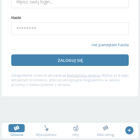
Hasło
nie pamiętam hasła
ZALOGUJ SIĘ
Zalogowanie oznacza akceptację
Regulaminu serwisu
Wykop.pl w jego
aktualnym brzmieniu. Jeśli nie akceptujesz Regulaminu w całości,
prosimy o niekorzystanie z serwisu.
Główna
Wykopalisko
Hity
Mikroblog