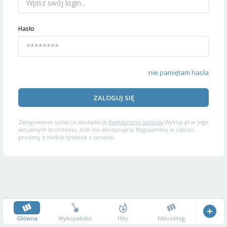
Hasło
nie pamiętam hasła
ZALOGUJ SIĘ
Zalogowanie oznacza akceptację
Regulaminu serwisu
Wykop.pl w jego
aktualnym brzmieniu. Jeśli nie akceptujesz Regulaminu w całości,
prosimy o niekorzystanie z serwisu.
Główna
Wykopalisko
Hity
Mikroblog