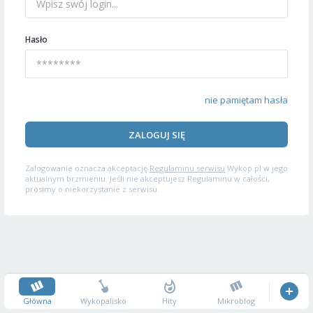
Hasło
nie pamiętam hasła
ZALOGUJ SIĘ
Zalogowanie oznacza akceptację
Regulaminu serwisu
Wykop.pl w jego
aktualnym brzmieniu. Jeśli nie akceptujesz Regulaminu w całości,
prosimy o niekorzystanie z serwisu.
Główna
Wykopalisko
Hity
Mikroblog