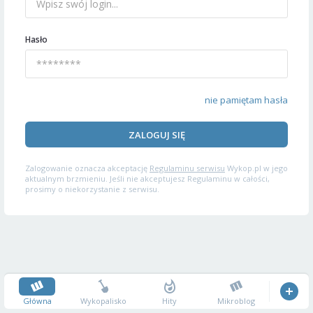
Hasło
nie pamiętam hasła
ZALOGUJ SIĘ
Zalogowanie oznacza akceptację
Regulaminu serwisu
Wykop.pl w jego
aktualnym brzmieniu. Jeśli nie akceptujesz Regulaminu w całości,
prosimy o niekorzystanie z serwisu.
Główna
Wykopalisko
Hity
Mikroblog