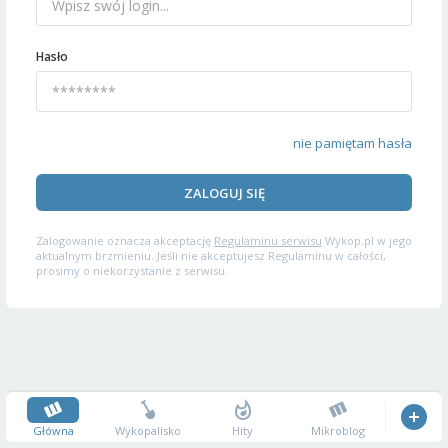
Hasło
nie pamiętam hasła
ZALOGUJ SIĘ
Zalogowanie oznacza akceptację
Regulaminu serwisu
Wykop.pl w jego
aktualnym brzmieniu. Jeśli nie akceptujesz Regulaminu w całości,
prosimy o niekorzystanie z serwisu.
Główna
Wykopalisko
Hity
Mikroblog