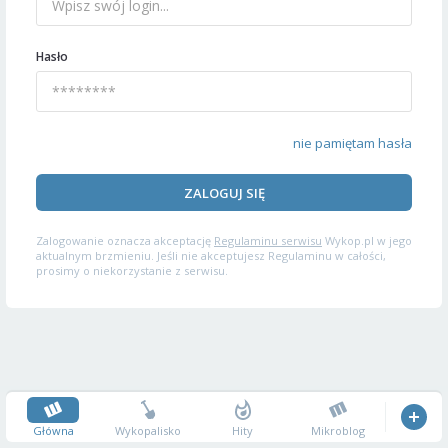
Hasło
nie pamiętam hasła
ZALOGUJ SIĘ
Zalogowanie oznacza akceptację
Regulaminu serwisu
Wykop.pl w jego
aktualnym brzmieniu. Jeśli nie akceptujesz Regulaminu w całości,
prosimy o niekorzystanie z serwisu.
Główna
Wykopalisko
Hity
Mikroblog